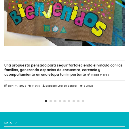
 los
Atardecer Literario
Read more
on las
noviembre 10, 2025
News
Espacio Ludico School
200 views
Sitio