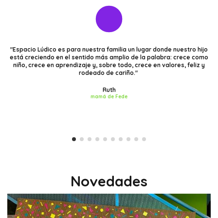
ar donde nuestro hijo
"Desde los 6 meses a los 4 años, Joaquín concurrió 
 palabra: crece como
un grupo humano maravilloso siempre dispuesto 
 en valores, feliz y
todo y a potenciar al niño en el aprendizaje sin dejar
que es tan importante en esta etapa.
Daniela y Leonardo
papás de Joaco
Novedades